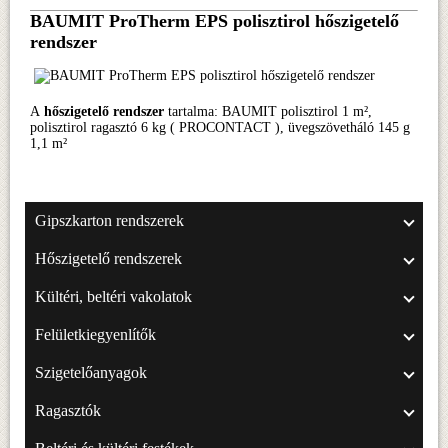
BAUMIT ProTherm EPS polisztirol hőszigetelő
rendszer
A
hőszigetelő rendszer
tartalma: BAUMIT polisztirol 1 m²,
polisztirol ragasztó 6 kg ( PROCONTACT ), üvegszövetháló 145 g
1,1 m²
Gipszkarton rendszerek
Hőszigetelő rendszerek
Kültéri, beltéri vakolatok
Felületkiegyenlítők
Szigetelőanyagok
Ragasztók