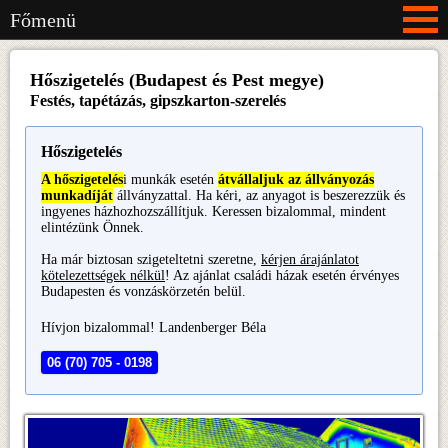
Főmenü
Hőszigetelés (Budapest és Pest megye)
Festés, tapétázás, gipszkarton-szerelés
Hőszigetelés
A hőszigetelés
i munkák esetén
átvállaljuk az állványozás
munkadíját
állványzattal. Ha kéri, az anyagot is beszerezzük és
ingyenes házhozhozszállítjuk. Keressen bizalommal, mindent
elintézünk Önnek.
Ha már biztosan szigeteltetni szeretne,
kérjen árajánlatot
kötelezettségek nélkül
! Az ajánlat családi házak esetén érvényes
Budapesten és vonzáskörzetén belül.
Hívjon bizalommal! Landenberger Béla
06 (70) 705 - 0198