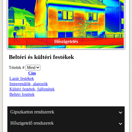
Hőszigetelés
Beltéri és kültéri festékek
Tételek #
Cím
Lazúr festékek
Impregnálók, alapozók
Kültéri festétek, falfestétek
Beltéri festétek
Gipszkarton rendszerek
Hőszigetelő rendszerek