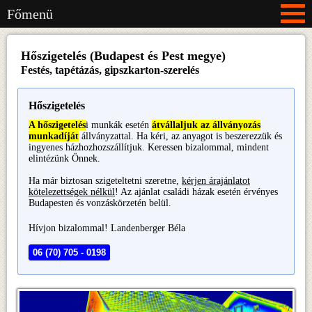
Főmenü
Hőszigetelés (Budapest és Pest megye)
Festés, tapétázás, gipszkarton-szerelés
Hőszigetelés
A hőszigetelés
i munkák esetén
átvállaljuk az állványozás
munkadíját
állványzattal. Ha kéri, az anyagot is beszerezzük és
ingyenes házhozhozszállítjuk. Keressen bizalommal, mindent
elintézünk Önnek.
Ha már biztosan szigeteltetni szeretne,
kérjen árajánlatot
kötelezettségek nélkül
! Az ajánlat családi házak esetén érvényes
Budapesten és vonzáskörzetén belül.
Hívjon bizalommal! Landenberger Béla
06 (70) 705 - 0198