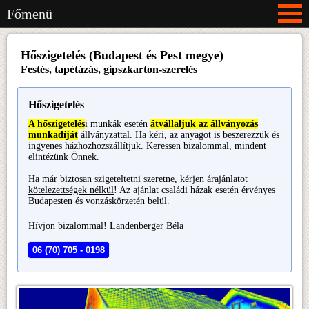
Főmenü
Hőszigetelés (Budapest és Pest megye)
Festés, tapétázás, gipszkarton-szerelés
Hőszigetelés
A hőszigetelés
i munkák esetén
átvállaljuk az állványozás
munkadíját
állványzattal. Ha kéri, az anyagot is beszerezzük és
ingyenes házhozhozszállítjuk. Keressen bizalommal, mindent
elintézünk Önnek.
Ha már biztosan szigeteltetni szeretne,
kérjen árajánlatot
kötelezettségek nélkül
! Az ajánlat családi házak esetén érvényes
Budapesten és vonzáskörzetén belül.
Hívjon bizalommal! Landenberger Béla
06 (70) 705 - 0198