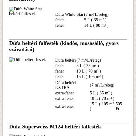
Düfa White Star
(7 m²/L/réteg)
fehér
5 L ( 35 m² )
fehér
14 L ( 98 m² )
Düfa beltéri falfesték (kiadós, mosásálló, gyors
száradású)
Düfa beltéri
(7 m²/L/réteg)
fehér
5 L ( 35 m² )
fehér
10 L ( 70 m² )
fehér
15 L ( 105 m² )
Düfa beltéri
(7 m²/L/réteg)
EXTRA
extra-fehér
5 L ( 35 m² )
extra-fehér
10 L ( 70 m² )
15 L ( 105 m²
505
extra-fehér
)
Ft
Düfa Superweiss M124 beltéri falfesték