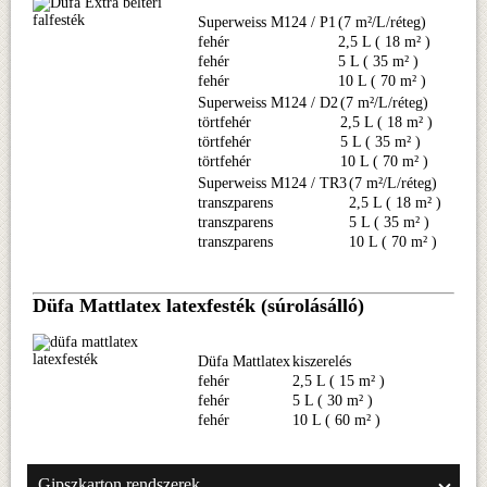
Superweiss M124 / P1
(7 m²/L/réteg)
fehér
2,5 L ( 18 m² )
fehér
5 L ( 35 m² )
fehér
10 L ( 70 m² )
Superweiss M124 / D2
(7 m²/L/réteg)
törtfehér
2,5 L ( 18 m² )
törtfehér
5 L ( 35 m² )
törtfehér
10 L ( 70 m² )
Superweiss M124 / TR3
(7 m²/L/réteg)
transzparens
2,5 L ( 18 m² )
transzparens
5 L ( 35 m² )
transzparens
10 L ( 70 m² )
Düfa Mattlatex latexfesték (súrolásálló)
Düfa Mattlatex
kiszerelés
fehér
2,5 L ( 15 m² )
fehér
5 L ( 30 m² )
fehér
10 L ( 60 m² )
Gipszkarton rendszerek