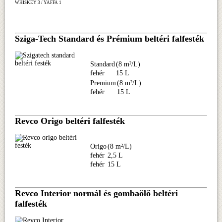
WHISKEY 3 / YAFFA 1
Sziga-Tech Standard és Prémium beltéri falfesték
Standard
(8 m²/L)
fehér
15 L
Premium
(8 m²/L)
fehér
15 L
Revco Origo beltéri falfesték
Origo
(8 m²/L)
fehér
2,5 L
fehér
15 L
Revco Interior normál és gombaölő beltéri
falfesték