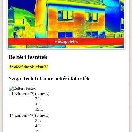
Hőszigetelés
Beltéri festétek
Az oldal árazás alatt!!!
Sziga-Tech InColor beltéri falfesték
21 színben (*¹)
(8 m²/L)
2 L
4 L
15 L
14 színben (*²)
(8 m²/L)
2 L
4 L
15 L