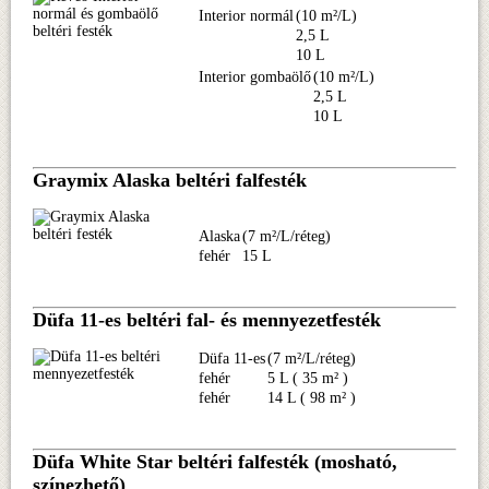
Interior normál
(10 m²/L)
2,5 L
10 L
Interior gombaölő
(10 m²/L)
2,5 L
10 L
Graymix Alaska beltéri falfesték
Alaska
(7 m²/L/réteg)
fehér
15 L
Düfa 11-es beltéri fal- és mennyezetfesték
Düfa 11-es
(7 m²/L/réteg)
fehér
5 L ( 35 m² )
fehér
14 L ( 98 m² )
Düfa White Star beltéri falfesték (mosható,
színezhető)