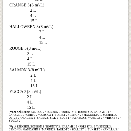
ORANGE 3
(8 m²/L)
2 L
4 L
15 L
HALLOWEEN 3
(8 m²/L)
2 L
4 L
15 L
ROUGE 3
(8 m²/L)
2 L
4 L
15 L
SALMON 3
(8 m²/L)
2 L
4 L
15 L
YUCCA 3
(8 m²/L)
2 L
4 L
15 L
(*¹) 21 SZÍNBEN:
BAMBOO 2 / BONBON 2 / BOUNTY 1 / BOUNTY 2 / CARAMEL 1 /
CARAMEL 2 / CORFU 2 / CORSICA 1 / FOREST 2 / LEMON 2 / MAGNOLIA 1 / MARINE 2 /
OLIVE 2 / PRALINE 2 / SALSA 2 / SILK 2 / SOLE 1 / TABASCO 2 / VANILLA 2 / WHISKEY 2 /
YUCCA 2
(*²) 14 SZÍNBEN:
BONBON 3 / BOUNTY 3 / CARAMEL 3 / FOREST 3 / LAVENDER 3 /
LEMON 3 / MANDARIN 3 / MARINE 3 / PARROT 2 / SCARLET 1 / SUNSET 2 / VANILLA 3 /